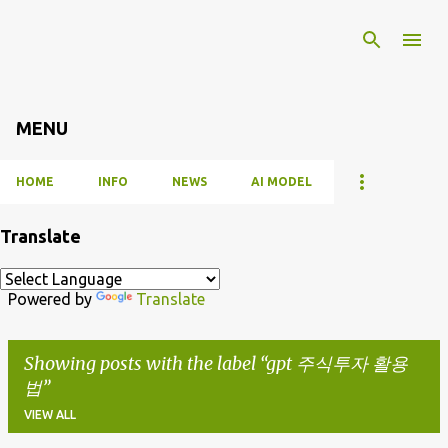
Skip to main content
MENU
HOME
INFO
NEWS
AI MODEL
Translate
Powered by
Translate
Showing posts with the label
gpt 주식투자 활용
법
VIEW ALL