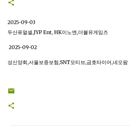
2025-09-03
두산퓨얼셀,JYP Ent, HK이노엔,더블유게임즈
2025-09-02
성신양회,서울보증보험,SNT모티브,금호타이어,네오팜
C