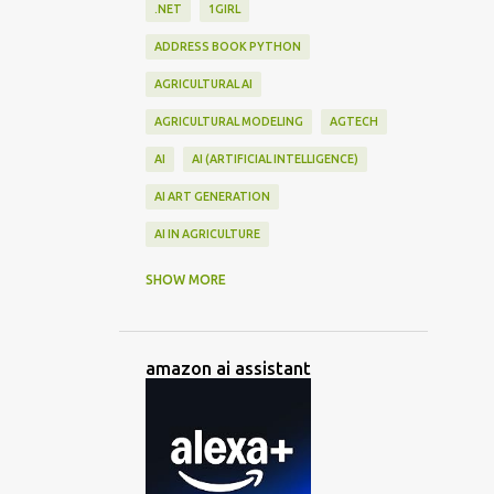
.NET
1GIRL
ADDRESS BOOK PYTHON
AGRICULTURAL AI
AGRICULTURAL MODELING
AGTECH
AI
AI (ARTIFICIAL INTELLIGENCE)
AI ART GENERATION
AI IN AGRICULTURE
AI TECHNOLOGY
AI 모델
SHOW MORE
AI 주식투자
AI음악
ANIMATEDIFF
ARRAY PROGRAMMING
amazon ai assistant
ARTIFICIAL NEURAL NETWORKS
BEAUTIFUL SOUP
BEGINNER PYTHON
BOKEH
C#