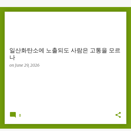
P
o
s
t
s
일산화탄소에 노출되도 사람은 고통을 모르
나
on
June 29, 2026
0