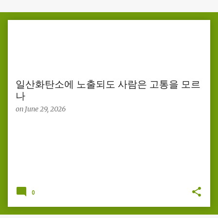
P
o
s
t
s
일산화탄소에 노출되도 사람은 고통을 모르
나
on
June 29, 2026
0