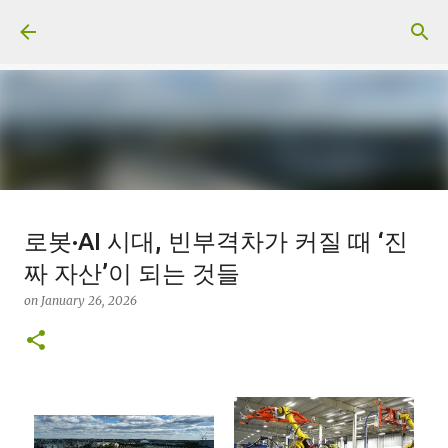
Skip to main content
일산화탄소에 노출되도 사람은 고통
로봇·AI 시대, 빈부격차가 커질 때 ‘진
을 모르나
짜 자산’이 되는 것들
on
June 29, 2026
on
January 26, 2026
0
Recommended Posts