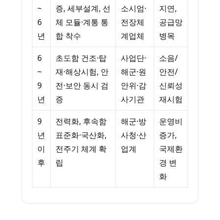
~
증, 세부설계, 선
소시엄·
지연,
6
체 모듈·계통 통
전장체
공급망
년
합 착수
계업체
병목
6
초도함 건조·탑
사업단·
소음/
~
재·해상시험, 안
해군·원
안전/
9
전·보안 동시 검
안위·감
신뢰성
년
증
사기관
재시험
9
전력화, 후속함
해군·방
운영비
년
표준화·국산화,
사청·산
증가,
이
전주기 체계 확
업계
국제환
후
립
경 변
화