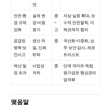
연
안전·환
설계 변
중
지상 실증 확대, 보
경 규제
경·비용
~
수적 안전철학, 이
강화
증가
고
해관계자 협의
공급망
생산 차
중
국산화·이중화, 상
병목·보
질, 신뢰
주 보안·감사, 제로
안사고
하락
트러스트
예산·일
사업성
중
단계 게이트·독립
정 초과
저하
원가검토·형상관리
엄격화
맺음말