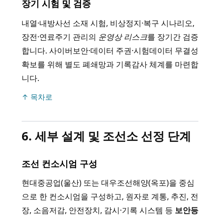
장기 시험 및 검증
내열·내방사선 소재 시험, 비상정지·복구 시나리오,
장전·연료주기 관리의
운영상 리스크
를 장기간 검증
합니다. 사이버보안·데이터 주권·시험데이터 무결성
확보를 위해 별도 폐쇄망과 기록감사 체계를 마련합
니다.
↑ 목차로
6. 세부 설계 및 조선소 선정 단계
조선 컨소시엄 구성
현대중공업(울산) 또는 대우조선해양(옥포)을 중심
으로 한 컨소시엄을 구성하고, 원자로 계통, 추진, 전
장, 소음저감, 안전장치, 감시·기록 시스템 등
보안등