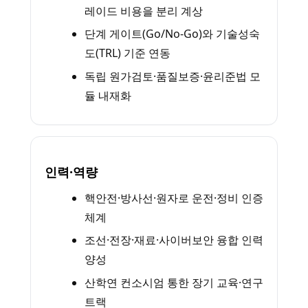
레이드 비용을 분리 계상
단계 게이트(Go/No-Go)와 기술성숙
도(TRL) 기준 연동
독립 원가검토·품질보증·윤리준법 모
듈 내재화
인력·역량
핵안전·방사선·원자로 운전·정비 인증
체계
조선·전장·재료·사이버보안 융합 인력
양성
산학연 컨소시엄 통한 장기 교육·연구
트랙