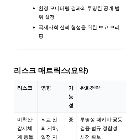
환경 모니터링 결과의 투명한 공개 범
위 설정
국제사회 신뢰 형성을 위한 보고·브리
핑
리스크 매트릭스(요약)
리스크
영향
가
완화전략
능
성
비확산·
외교 신
중
투명성 패키지·공동
감시체
뢰 저하,
검증·법규 정합성
계 충돌
일정 지
사전 확보