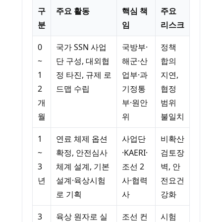
구
주요 활동
핵심 책
주요
분
임
리스크
0
국가 SSN 사업
국방부·
정책
~
단 구성, 대외협
해군·산
합의
1
정 타진, 규제 로
업부·과
지연,
2
드맵 수립
기정통
협정
개
부·원안
범위
월
위
불일치
1
연료 체제 옵션
사업단
비확산
~
확정, 안전심사
·KAERI·
검토장
3
체계 설계, 기본
조선 2
벽, 안
년
설계·육상시험
사·협력
전요건
로 기획
사
강화
3
육상 원자로 실
조선 컨
시험