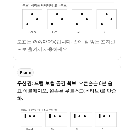
루트5 셰이프 아이디어 (현5 루트)
D♭sus4
E♭m
G♭
B
도표는
아이디어
용입니다. 손에 잘 맞는 포지션
으로 옮겨서 사용하세요.
Piano
우선권: 드럼·보컬 공간 확보
. 오른손은 8분 음
표 아르페지오, 왼손은 루트-5도(옥타브)로 단순
화.
오른손: 분산화성(8분) | 왼손: 루트-5도
D♭sus4
E♭m
G♭
B