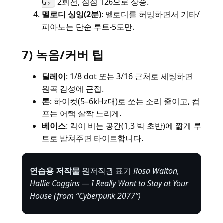
2회전, 점점 126으로 상승.
G♭
멜로디 싱잉(2분)
: 멜로디를 허밍하면서 기타/
피아노는 단순 루트-5도만.
7) 녹음/커버 팁
딜레이
: 1/8 dot 또는 3/16 근처로 세팅하면
원곡 감성에 근접.
톤
: 하이컷(5–6kHz대)로 쏘는 소리 줄이고, 컴
프는 어택 살짝 느리게.
베이스
: 킥이 비는 공간(1,3 박 초반)에 짧게 루
트로 받쳐주면 타이트합니다.
연습용 저작물
원저작권 표기
Rosa Walton,
Hallie Coggins — I Really Want to Stay at Your
House (from “Cyberpunk 2077”)