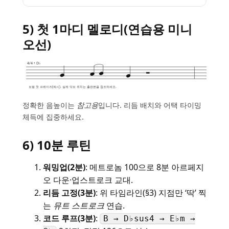
5) 첫 1마디 멜로디(연습용 미니
오선)
4/4 • D♭
보컬 첫 프레이즈(예시). 실제 악보 위치는 출판본을 참조하세요.
정확한 음높이는
참고용
입니다. 리듬 배치와 어택 타이밍
체득에 집중하세요.
6) 10분 루틴
워밍업(2분)
: 메트로놈 100으로 8분 아르페지
오 다운·업스트로크 교대.
리듬 고정(3분)
: 위 타임라인(§3) 지점만 ‘딱’ 찍
는
뮤트 스트로크
연습.
코드 루프(3분)
:
B → D♭sus4 → E♭m →