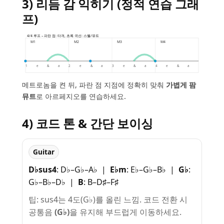
3) 리듬 감 익히기 (정적 연습 그래
프)
4/4 루프 – 파란 점: 타격, 초록 곡선: 스웰/뮤트
M1
M2
M3
M4
1
e
&
a
2
e
&
a
3
e
&
a
4
e
&
a
메트로놈을 켠 뒤, 파란 점 지점에 정확히 맞춰
가볍게 팜
뮤트
로 아르페지오를 연습하세요.
4) 코드 톤 & 간단 보이싱
Guitar
D♭sus4
: D♭–G♭–A♭ |
E♭m
: E♭–G♭–B♭ |
G♭
:
G♭–B♭–D♭ |
B
: B–D♯–F♯
팁: sus4는
4도
(G♭)를 올린 느낌. 코드 전환 시
공통음
(G♭)
을 유지해 부드럽게 이동하세요.