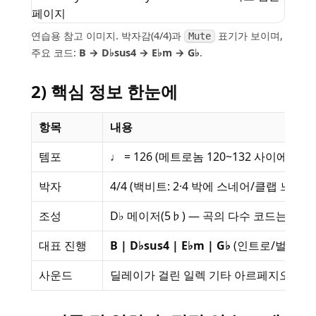
연습용 참고 이미지. 박자감(4/4)과
표기가 보이며,
Mute
주요 코드:
B → D♭sus4 → E♭m → G♭
.
2) 핵심 정보 한눈에
항목
내용
템포
♩ = 126 (메트로놈 120~132 사이에서 
박자
4/4 (백비트: 2·4 박에 스네어/클랩 느낌)
조성
D♭ 메이저(5♭) — 곡의 다수 코드는 D♭
대표 진행
B | D♭sus4 | E♭m | G♭
(인트로/벌스 루
사운드
딜레이가 걸린 일렉 기타 아르페지오 + 