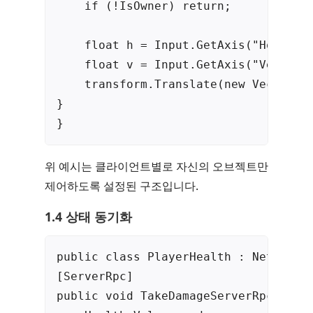
    if (!IsOwner) return;

    float h = Input.GetAxis("Horizont
    float v = Input.GetAxis("Vertical
    transform.Translate(new Vector3(h
}

}
위 예시는 클라이언트별로 자신의 오브젝트만
제어하도록 설정된 구조입니다.
1.4 상태 동기화
public class PlayerHealth : NetworkB
[ServerRpc]

public void TakeDamageServerRpc(int d