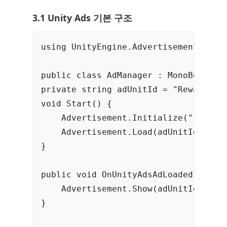
3.1 Unity Ads 기본 구조
using UnityEngine.Advertisements;

public class AdManager : MonoBehaviou
private string adUnitId = "Rewarded_A
void Start() {

    Advertisement.Initialize("1234567
    Advertisement.Load(adUnitId, this
}

public void OnUnityAdsAdLoaded(string
    Advertisement.Show(adUnitId, this
}
