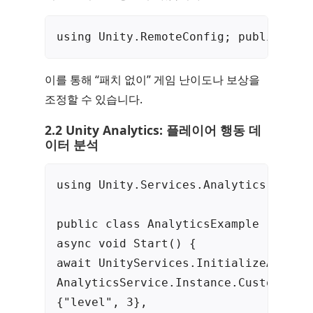
using Unity.RemoteConfig; public cla
이를 통해 “패치 없이” 게임 난이도나 보상을
조정할 수 있습니다.
2.2 Unity Analytics: 플레이어 행동 데
이터 분석
using Unity.Services.Analytics; using
public class AnalyticsExample : MonoB
async void Start() {

await UnityServices.InitializeAsync()
AnalyticsService.Instance.CustomData
{"level", 3},
