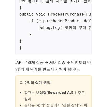
Debug.Log("결제 시스템 초기화 완료");

}

public void ProcessPurchase(PurchaseE
    if (e.purchasedProduct.definition
        Debug.Log("코인팩 구매 완료!");

    }

}

}
IAP는 “결제 성공 → 서버 검증 → 인벤토리 반
영”의 세 단계를 반드시 거쳐야 합니다.
⚙️
수익화 설계 원칙:
광고는
보상형(Rewarded Ad)
위주로
설계.
결제는 “편의” 중심이지 “진행 강제”가 아