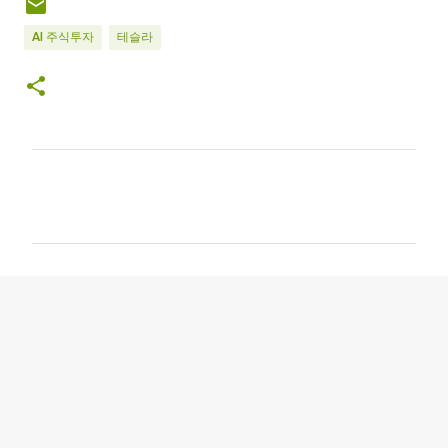
AI 주식투자
테슬라
C
o
m
m
e
n
t
s