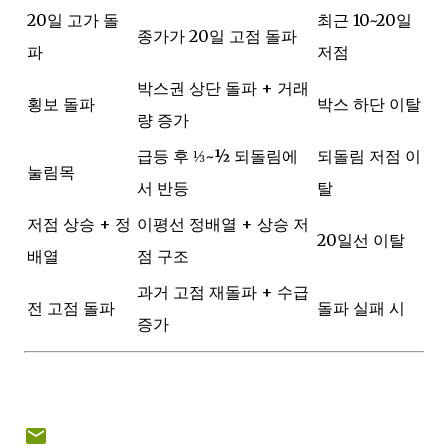
20일 고가 돌
최근 10~20일
종가가 20일 고점 돌파
파
저점
박스권 상단 돌파 + 거래
횡보 돌파
박스 하단 이탈
량 증가
급등 후 ⅓~½ 되돌림에
되돌림 저점 이
눌림목
서 반등
탈
저점 상승 + 정
이평선 정배열 + 상승 저
20일선 이탈
배열
점 구조
과거 고점 재돌파 + 수급
전 고점 돌파
돌파 실패 시
증가